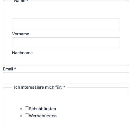
Name
*
a
n
m
Vorname
Nachname
Email
*
Ich interessiere mich für:
*
Schuhbürsten
Werbebürsten