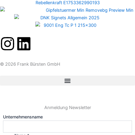
I
L
n
i
© 2026 Frank Bürsten GmbH
s
n
t
k
a
e
Anmeldung Newsletter
g
d
Unternehmensname
r
i