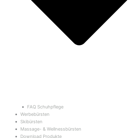
FAQ Schuhpflege
Werbebürsten
Skibürsten
Massage- & Wellnessbürsten
Download Produkte