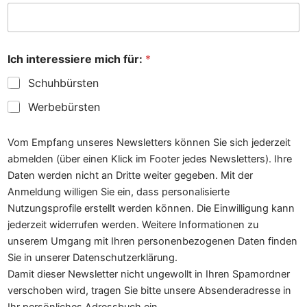
m
e
U
n
t
Ich interessiere mich für:
*
e
r
Schuhbürsten
n
e
Werbebürsten
h
m
Vom Empfang unseres Newsletters können Sie sich jederzeit
e
n
abmelden (über einen Klick im Footer jedes Newsletters). Ihre
s
Daten werden nicht an Dritte weiter gegeben. Mit der
n
Anmeldung willigen Sie ein, dass personalisierte
a
Nutzungsprofile erstellt werden können. Die Einwilligung kann
m
e
jederzeit widerrufen werden. Weitere Informationen zu
E
unserem Umgang mit Ihren personenbezogenen Daten finden
m
Sie in unserer Datenschutzerklärung.
a
i
Damit dieser Newsletter nicht ungewollt in Ihren Spamordner
l
verschoben wird, tragen Sie bitte unsere Absenderadresse in