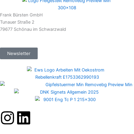
Frank Bürsten GmbH
Tunauer Straße 2
79677 Schönau im Schwarzwald
Newsletter
I
L
n
i