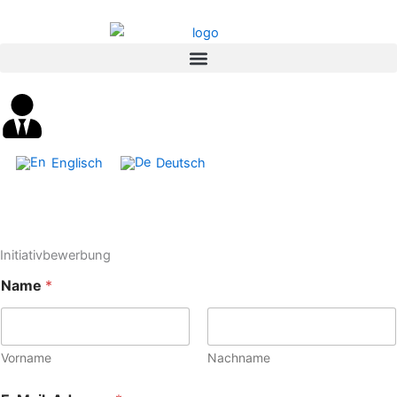
Inhalt
Zum
springen
Inhalt
springen
Englisch
Deutsch
Initiativbewerbung
Name
*
Vorname
Nachname