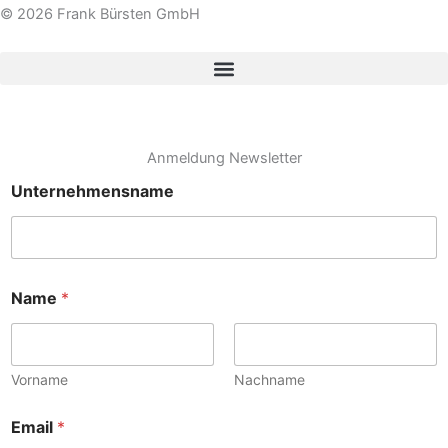
© 2026 Frank Bürsten GmbH
s
n
t
k
a
e
Anmeldung Newsletter
g
d
Unternehmensname
r
i
a
n
Name
*
m
Vorname
Nachname
N
Email
*
a