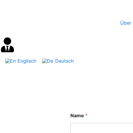
Inhalt
Zum
springen
Inhalt
springen
Über 
Englisch
Deutsch
Name
*