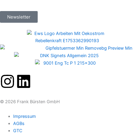
Newsletter
I
L
n
i
© 2026 Frank Bürsten GmbH
s
n
Impressum
t
k
AGBs
GTC