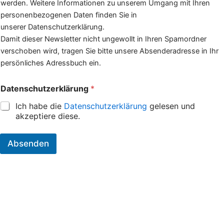
werden. Weitere Informationen zu unserem Umgang mit Ihren
l
personenbezogenen Daten finden Sie in
ä
r
unserer Datenschutzerklärung.
u
Damit dieser Newsletter nicht ungewollt in Ihren Spamordner
n
verschoben wird, tragen Sie bitte unsere Absenderadresse in Ihr
g
persönliches Adressbuch ein.
m
i
c
Datenschutzerklärung
*
h
I
Ich habe die
Datenschutzerklärung
gelesen und
c
akzeptiere diese.
h
Absenden