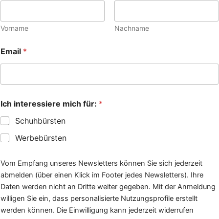
Vorname
Nachname
Email
*
D
Ich interessiere mich für:
*
a
t
Schuhbürsten
e
n
Werbebürsten
s
c
h
Vom Empfang unseres Newsletters können Sie sich jederzeit
u
abmelden (über einen Klick im Footer jedes Newsletters). Ihre
t
Daten werden nicht an Dritte weiter gegeben. Mit der Anmeldung
z
e
willigen Sie ein, dass personalisierte Nutzungsprofile erstellt
r
werden können. Die Einwilligung kann jederzeit widerrufen
k