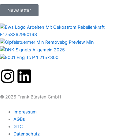
Newsletter
I
L
n
i
© 2026 Frank Bürsten GmbH
s
n
Impressum
t
k
AGBs
GTC
a
e
Datenschutz