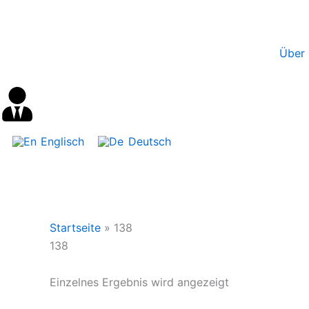
Inhalt
Zum
springen
Inhalt
springen
Über 
Englisch
Deutsch
Startseite
»
138
138
Einzelnes Ergebnis wird angezeigt