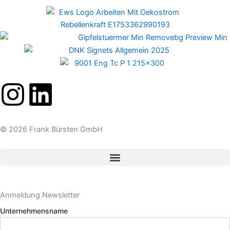
I
L
n
i
© 2026 Frank Bürsten GmbH
s
n
t
k
a
e
Anmeldung Newsletter
Unternehmensname
g
d