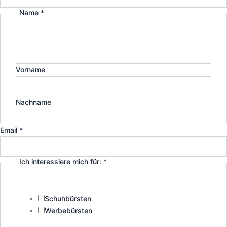
r
i
Name
*
a
n
m
Vorname
Nachname
Email
*
Ich interessiere mich für:
*
Schuhbürsten
Werbebürsten