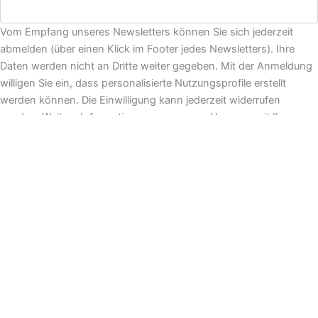
interessiere
Vom Empfang unseres Newsletters können Sie sich jederzeit
Name
abmelden (über einen Klick im Footer jedes Newsletters). Ihre
mich
Daten werden nicht an Dritte weiter gegeben. Mit der Anmeldung
willigen Sie ein, dass personalisierte Nutzungsprofile erstellt
werden können. Die Einwilligung kann jederzeit widerrufen
werden. Weitere Informationen zu unserem Umgang mit Ihren
personenbezogenen Daten finden Sie in
unserer Datenschutzerklärung.
Damit dieser Newsletter nicht ungewollt in Ihren Spamordner
verschoben wird, tragen Sie bitte unsere Absenderadresse in Ihr
persönliches Adressbuch ein.
Datenschutzerklärung
*
Ich habe die
Datenschutzerklärung
gelesen und