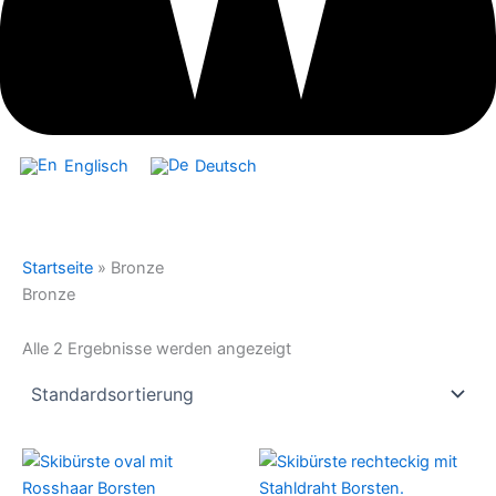
Englisch
Deutsch
Startseite
»
Bronze
Bronze
Alle 2 Ergebnisse werden angezeigt