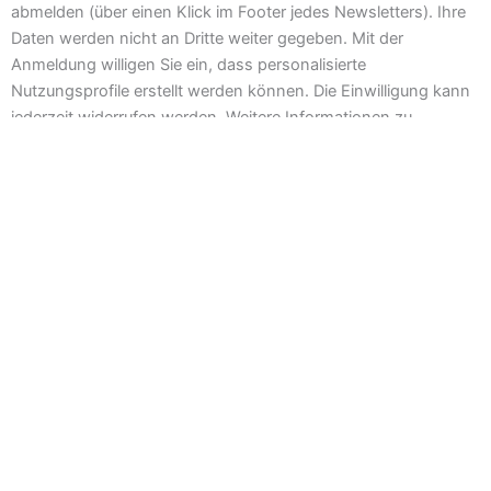
abmelden (über einen Klick im Footer jedes Newsletters). Ihre
Daten werden nicht an Dritte weiter gegeben. Mit der
Anmeldung willigen Sie ein, dass personalisierte
Nutzungsprofile erstellt werden können. Die Einwilligung kann
jederzeit widerrufen werden. Weitere Informationen zu
unserem Umgang mit Ihren personenbezogenen Daten finden
Sie in unserer Datenschutzerklärung.
Damit dieser Newsletter nicht ungewollt in Ihren Spamordner
verschoben wird, tragen Sie bitte unsere Absenderadresse in
Ihr persönliches Adressbuch ein.
Datenschutzerklärung
*
Ich habe die
Datenschutzerklärung
gelesen
und akzeptiere diese.