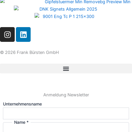
I
L
n
i
s
n
t
k
© 2026 Frank Bürsten GmbH
a
e
g
d
r
i
a
n
m
Anmeldung Newsletter
Unternehmensname
Name
*