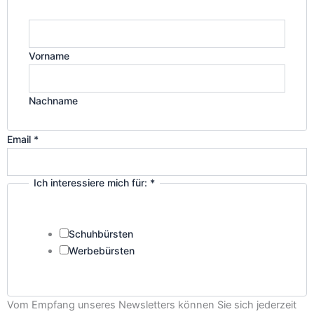
Vorname
Nachname
Ich
Email
*
Email
Unternehmensname
Ich interessiere mich für:
*
Schuhbürsten
Werbebürsten
Vom Empfang unseres Newsletters können Sie sich jederzeit