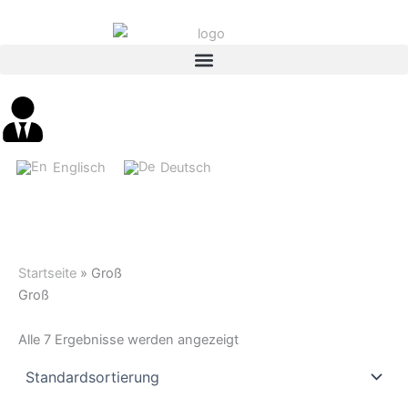
Inhalt
Zum
springen
Inhalt
springen
Englisch
Deutsch
Startseite
»
Groß
Groß
Alle 7 Ergebnisse werden angezeigt