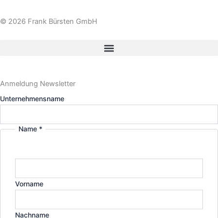
n
i
© 2026 Frank Bürsten GmbH
s
n
t
k
a
e
Anmeldung Newsletter
Unternehmensname
g
d
r
i
Name
*
a
n
m
Vorname
Nachname