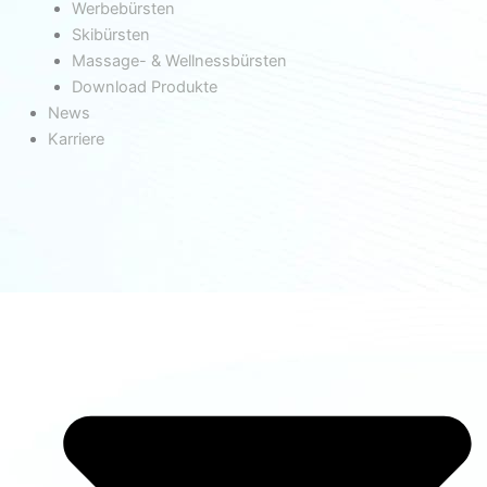
Werbebürsten
Skibürsten
Massage- & Wellnessbürsten
Download Produkte
News
Karriere