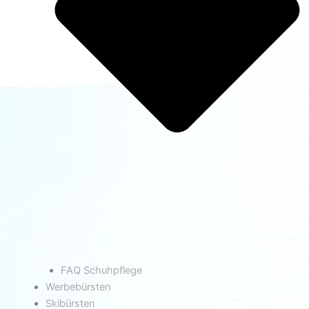
FAQ Schuhpflege
Werbebürsten
Skibürsten