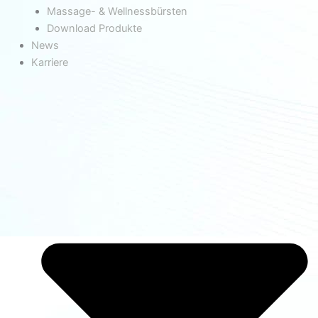
Massage- & Wellnessbürsten
Download Produkte
News
Karriere