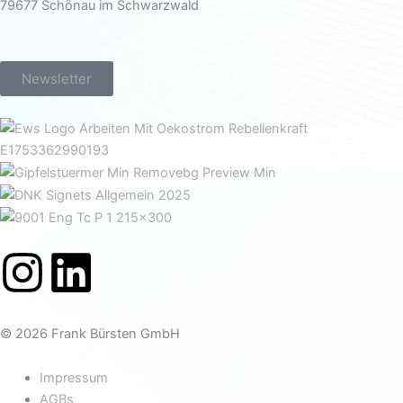
79677 Schönau im Schwarzwald
Newsletter
I
L
n
i
© 2026 Frank Bürsten GmbH
s
n
Impressum
AGBs