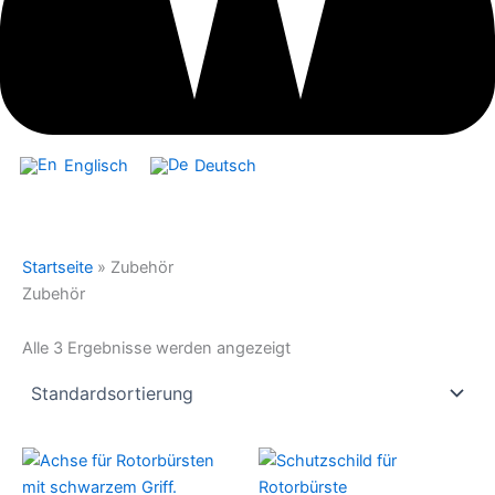
Englisch
Deutsch
Startseite
»
Zubehör
Zubehör
Alle 3 Ergebnisse werden angezeigt