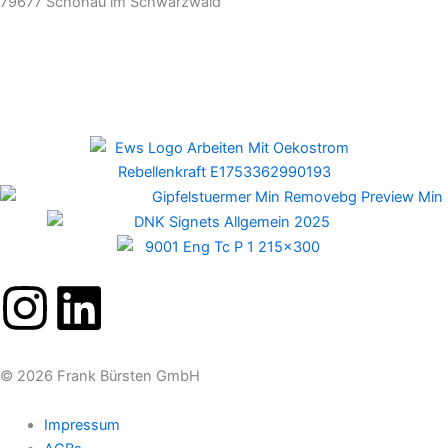
79677 Schönau im Schwarzwald
Newsletter
I
L
n
i
© 2026 Frank Bürsten GmbH
s
n
Impressum