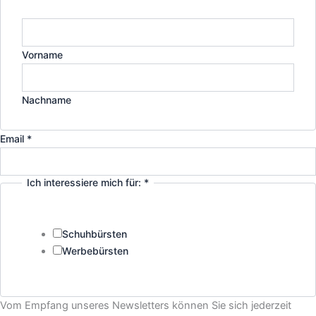
Vorname
Nachname
Ich
Email
*
Name
interessiere
Ich interessiere mich für:
*
Schuhbürsten
Werbebürsten
Vom Empfang unseres Newsletters können Sie sich jederzeit