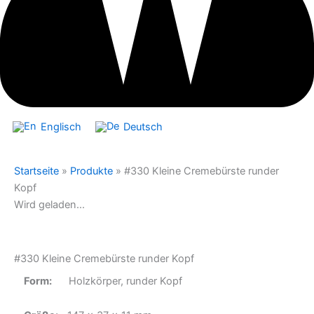
Englisch
Deutsch
Startseite
»
Produkte
»
#330 Kleine Cremebürste runder
Kopf
Wird geladen...
#330 Kleine Cremebürste runder Kopf
Form:
Holzkörper, runder Kopf