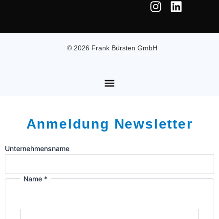
n
i
s
n
t
k
a
e
© 2026 Frank Bürsten GmbH
g
d
r
i
a
n
m
Anmeldung Newsletter
Unternehmensname
Name
*