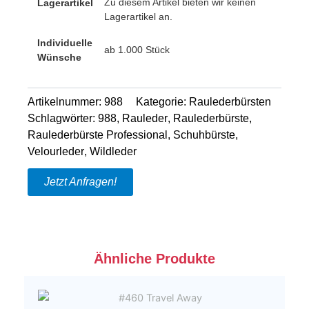
Zu diesem Artikel bieten wir keinen
Lagerartikel
Lagerartikel an.
Individuelle
ab 1.000 Stück
Wünsche
Artikelnummer:
988
Kategorie:
Raulederbürsten
Schlagwörter:
988
,
Rauleder
,
Raulederbürste
,
Raulederbürste Professional
,
Schuhbürste
,
Velourleder
,
Wildleder
Jetzt Anfragen!
Ähnliche Produkte