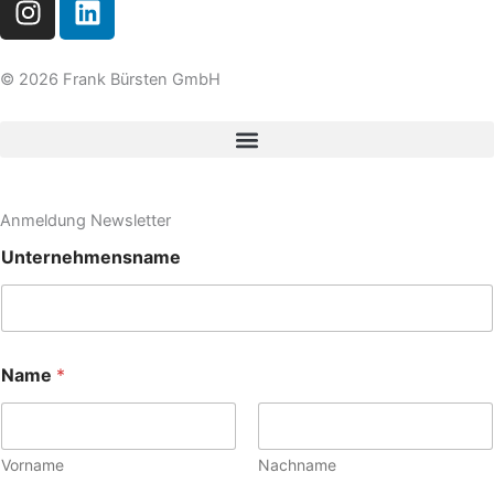
n
i
s
n
t
k
© 2026 Frank Bürsten GmbH
a
e
g
d
r
i
a
n
m
Anmeldung Newsletter
Unternehmensname
Name
*
Vorname
Nachname