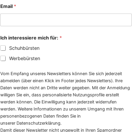
Email
*
i
Ich interessiere mich für:
*
n
t
Schuhbürsten
e
r
Werbebürsten
e
s
s
Vom Empfang unseres Newsletters können Sie sich jederzeit
i
abmelden (über einen Klick im Footer jedes Newsletters). Ihre
e
Daten werden nicht an Dritte weiter gegeben. Mit der Anmeldung
r
e
willigen Sie ein, dass personalisierte Nutzungsprofile erstellt
N
werden können. Die Einwilligung kann jederzeit widerrufen
a
werden. Weitere Informationen zu unserem Umgang mit Ihren
m
personenbezogenen Daten finden Sie in
e
E
unserer Datenschutzerklärung.
m
Damit dieser Newsletter nicht ungewollt in Ihren Spamordner