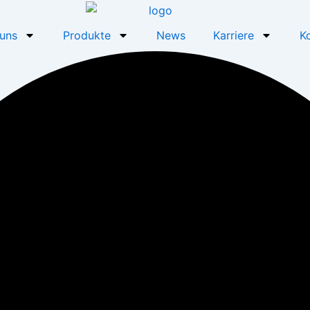
uns
Produkte
News
Karriere
K