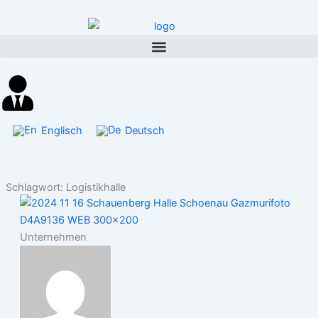
Inhalt
Zum
springen
Inhalt
springen
Englisch
Deutsch
Schlagwort: Logistikhalle
Unternehmen