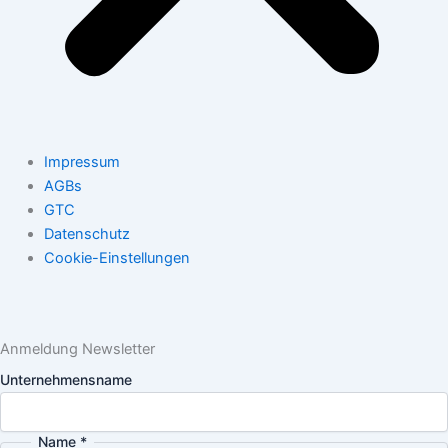
Impressum
AGBs
GTC
Datenschutz
Cookie-Einstellungen
Anmeldung Newsletter
mich
Unternehmensname
Name
Ich
Name
*