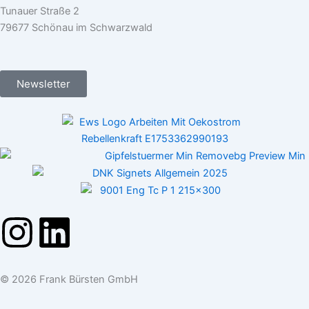
Tunauer Straße 2
79677 Schönau im Schwarzwald
Newsletter
I
L
n
i
© 2026 Frank Bürsten GmbH
s
n