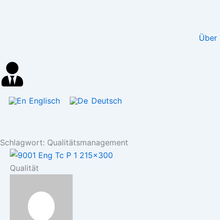
Inhalt
Zum
springen
Inhalt
springen
Über 
Englisch
Deutsch
Schlagwort: Qualitätsmanagement
Qualität