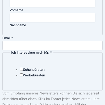
m
Vorname
Nachname
Email
*
Ich interessiere mich für:
*
mich
interessiere
für:
Schuhbürsten
Werbebürsten
Vom Empfang unseres Newsletters können Sie sich jederzeit
abmelden (über einen Klick im Footer jedes Newsletters). Ihre
Daten werden nicht an Dritte weiter gegeben. Mit der