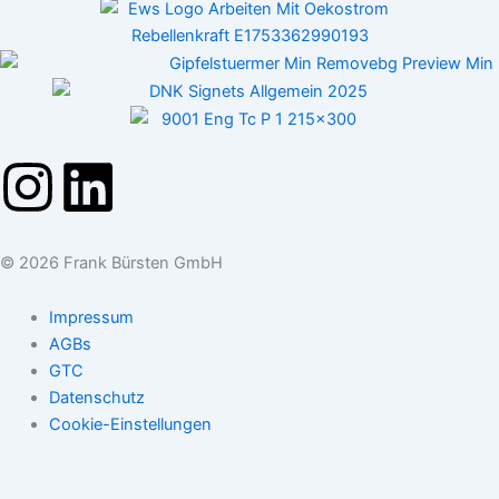
I
L
n
i
© 2026 Frank Bürsten GmbH
s
n
Impressum
t
k
AGBs
GTC
a
e
Datenschutz
Cookie-Einstellungen
g
d