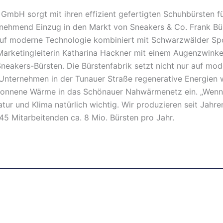
 GmbH sorgt mit ihren effizient gefertigten Schuhbürsten f
unehmend Einzug in den Markt von Sneakers & Co. Frank Bür
auf moderne Technologie kombiniert mit Schwarzwälder Spo
t Marketingleiterin Katharina Hackner mit einem Augenzwinker
e Sneakers-Bürsten. Die Bürstenfabrik setzt nicht nur auf m
Unternehmen in der Tunauer Straße regenerative Energien w
wonnene Wärme in das Schönauer Nahwärmenetz ein. „Wen
ur und Klima natürlich wichtig. Wir produzieren seit Jahren
45 Mitarbeitenden ca. 8 Mio. Bürsten pro Jahr.