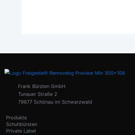
Frank Bürsten GmbH
Tunauer Straße 2
79677 Schönau im Schwarzwald
Produkte
Schuhbürsten
Private Label