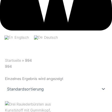
Englisch
Deutsch
Startseite
»
994
994
Einzelnes Ergebnis wird angezeigt