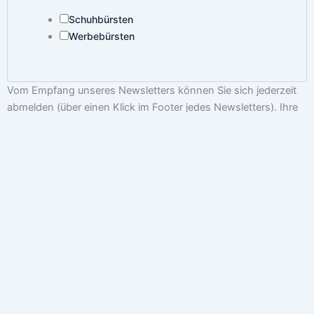
Schuhbürsten
Werbebürsten
Vom Empfang unseres Newsletters können Sie sich jederzeit
abmelden (über einen Klick im Footer jedes Newsletters). Ihre
Daten werden nicht an Dritte weiter gegeben. Mit der
Anmeldung willigen Sie ein, dass personalisierte
Nutzungsprofile erstellt werden können. Die Einwilligung kann
jederzeit widerrufen werden. Weitere Informationen zu
unserem Umgang mit Ihren personenbezogenen Daten finden
Sie in unserer Datenschutzerklärung.
Damit dieser Newsletter nicht ungewollt in Ihren Spamordner
verschoben wird, tragen Sie bitte unsere Absenderadresse in
Ihr persönliches Adressbuch ein.
Datenschutzerklärung
*
Datenschutzerklärung