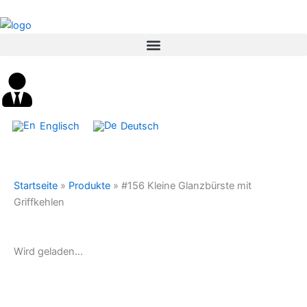
Inhalt
Zum
springen
Inhalt
springen
Englisch
Deutsch
Startseite
»
Produkte
»
#156 Kleine Glanzbürste mit
Griffkehlen
Wird geladen...