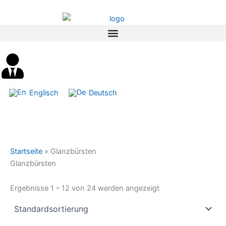
Inhalt
Zum
springen
Inhalt
springen
Englisch
Deutsch
Startseite
»
Glanzbürsten
Glanzbürsten
Ergebnisse 1 – 12 von 24 werden angezeigt