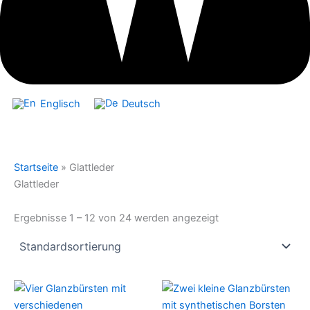
Englisch
Deutsch
Startseite
»
Glattleder
Glattleder
Ergebnisse 1 – 12 von 24 werden angezeigt