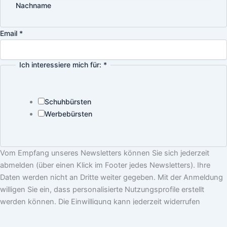
Nachname
Email
*
Ich interessiere mich für:
*
Schuhbürsten
Werbebürsten
Name
Vom Empfang unseres Newsletters können Sie sich jederzeit
mich
abmelden (über einen Klick im Footer jedes Newsletters). Ihre
Ich
Daten werden nicht an Dritte weiter gegeben. Mit der Anmeldung
willigen Sie ein, dass personalisierte Nutzungsprofile erstellt
werden können. Die Einwilligung kann jederzeit widerrufen
werden. Weitere Informationen zu unserem Umgang mit Ihren
personenbezogenen Daten finden Sie in