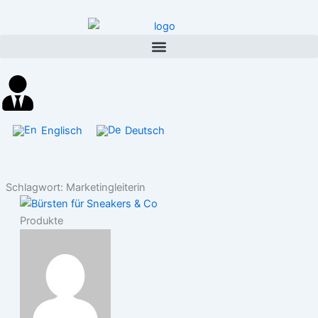
Inhalt
Zum
springen
Inhalt
springen
Englisch
Deutsch
Schlagwort: Marketingleiterin
Produkte