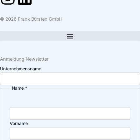
n
i
© 2026 Frank Bürsten GmbH
s
n
t
k
a
e
Anmeldung Newsletter
Unternehmensname
g
d
r
i
Name
*
a
n
m
Vorname