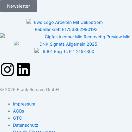
Newsletter
I
L
n
i
© 2026 Frank Bürsten GmbH
s
n
Impressum
t
k
AGBs
GTC
a
e
Datenschutz