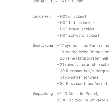
Größe:
135 x 41 x 13 mm
– H01 unlackiert
Lackierung
– H02 farblos lackiert
– H03 braun lackiert
– H04 schwarz lackiert
– 17 synthetische Borsten he
Bestückung
– 18 synthetische Borsten s
– 20 reine Naturborsten hell
– 21 reine Naturborsten sch
– 30 Rosshaar hell/silbergra
– 31 Rosshaar schwarz
– 32 Rosshaar braun/mixed
VE 10 Stück im Beutel,
Verpackung
23 x 10 Stück im Umkarton