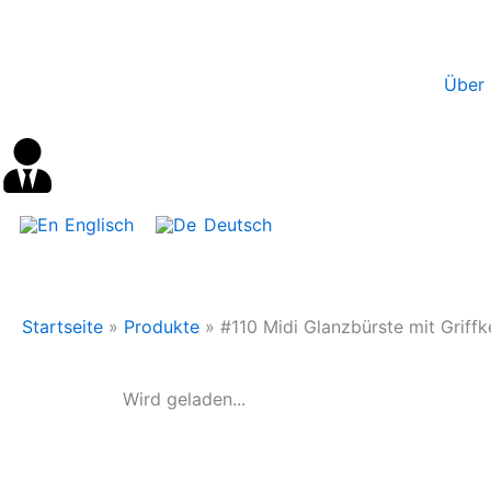
Inhalt
Zum
springen
Inhalt
springen
Über 
Englisch
Deutsch
Startseite
»
Produkte
»
#110 Midi Glanzbürste mit Griffk
Wird geladen...