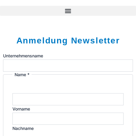
a
e
g
d
r
i
a
n
m
Anmeldung Newsletter
für:
Unternehmensname
mich
Email
Name
*
Vorname
Nachname