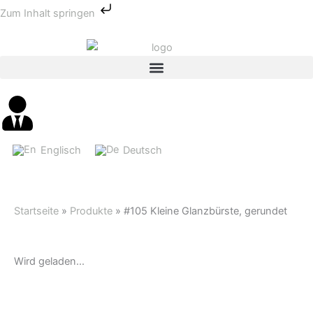
Zum
Zum Inhalt springen
Inhalt
springen
Englisch
Deutsch
Startseite
»
Produkte
»
#105 Kleine Glanzbürste, gerundet
Wird geladen...