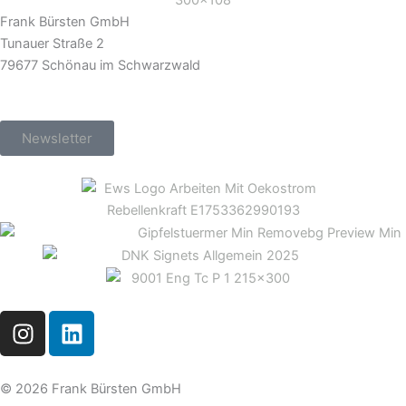
Frank Bürsten GmbH
Tunauer Straße 2
79677 Schönau im Schwarzwald
Newsletter
I
L
n
i
s
n
t
k
© 2026 Frank Bürsten GmbH