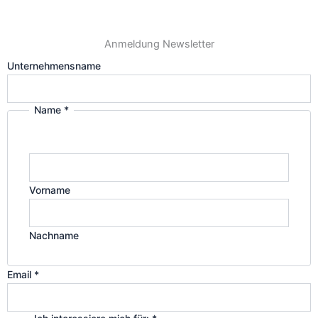
a
e
Anmeldung Newsletter
g
d
Unternehmensname
r
i
Name
*
a
n
m
Vorname
Nachname
Email
*