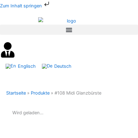
Zum
Zum Inhalt springen
Inhalt
springen
Englisch
Deutsch
Startseite
»
Produkte
»
#108 Midi Glanzbürste
Wird geladen...