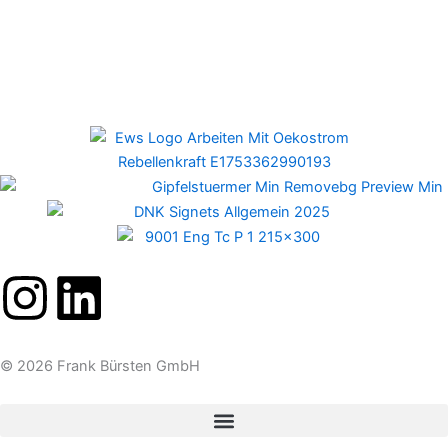
Newsletter
I
L
n
i
© 2026 Frank Bürsten GmbH
s
n
t
k