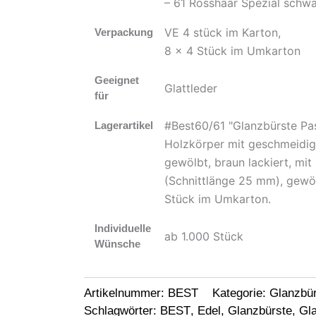
– 61 Rosshaar Spezial schw
VE 4 stück im Karton,
Verpackung
8 x 4 Stück im Umkarton
Geeignet
Glattleder
für
#Best60/61 "Glanzbürste Pa
Lagerartikel
Holzkörper mit geschmeidig
gewölbt, braun lackiert, mit
(Schnittlänge 25 mm), gewöl
Stück im Umkarton.
Individuelle
ab 1.000 Stück
Wünsche
Artikelnummer:
BEST
Kategorie:
Glanzbü
Schlagwörter:
BEST
,
Edel
,
Glanzbürste
,
Gla