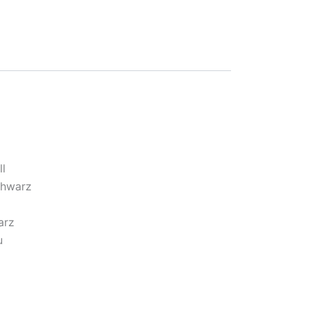
ll
chwarz
arz
u