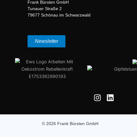
Frank Bürsten GmbH
Tunauer Straße 2
79677 Schönau im Schwarzwald
Newsletter
I
L
n
i
s
n
t
k
a
e
© 2026 Frank Bürsten GmbH
g
d