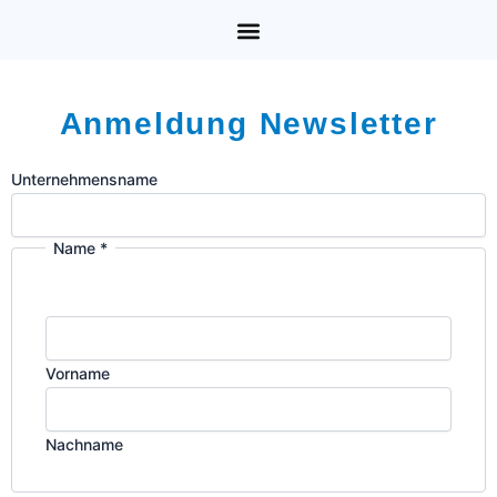
r
i
a
n
m
Anmeldung Newsletter
Unternehmensname
Name
*
Name
Email
für:
Vorname
Nachname